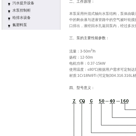
二、工作原理：
污水提升设备
水泵控制柜
本泵采用外混式轴向水泵结构，泵体由吸
给排水设备
中的剩余液与进液管路中的空气被叶轮搅
氟塑料泵
口排出，液经回水孔返回泵内，经过多次
三、泵的主要性能参数：
3
流量：3
-50m
/h
扬程：12
-50m
电机功率：0.37-15kW
使用温度：≤
80℃
(根据用户需求可定制达
材质:1Cr18Ni9Ti (可定制304.
316.316L
四、型号意义：