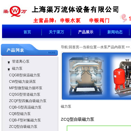
首页
关于渠万
产品展示
新闻动态
导航:
回首页---当前位置---
水泵产品内容页
>>
管道离心泵
磁力泵
CQGB型保温磁力泵
CW型磁力旋涡泵
MP型微型磁力循环泵
CQSG型管道磁力泵
ZCQF型四氟自吸磁力泵
磁力泵
CQB-G型高温磁力泵
CQB型磁力泵
ZCQ型自吸磁力泵
CQB-F型衬氟磁力泵
ZCQ型自吸磁力泵