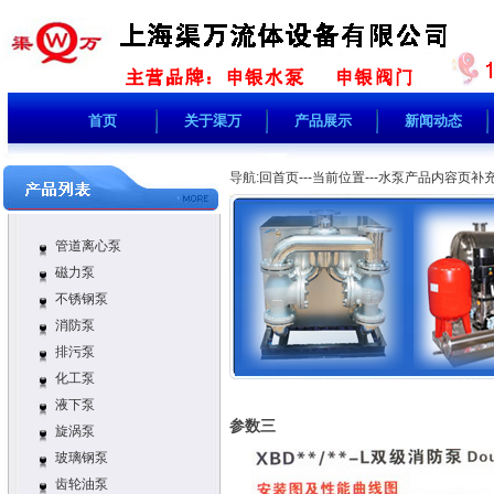
首页
关于渠万
产品展示
新闻动态
导航:
回首页---当前位置---
水泵产品内容页补
管道离心泵
磁力泵
不锈钢泵
消防泵
排污泵
化工泵
液下泵
参数三
旋涡泵
玻璃钢泵
齿轮油泵