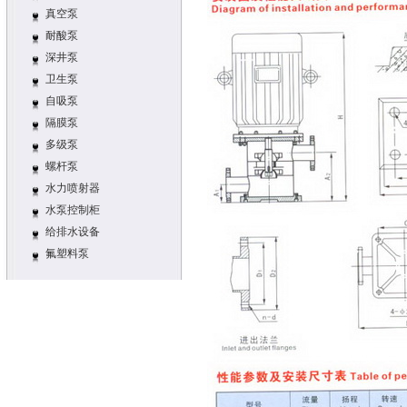
真空泵
耐酸泵
深井泵
卫生泵
自吸泵
隔膜泵
多级泵
螺杆泵
水力喷射器
水泵控制柜
给排水设备
氟塑料泵